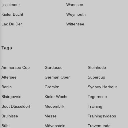
Ijsselmeer
Wannsee
Kieler Bucht
Weymouth
Lac Du Der
Wittensee
Tags
Ammersee Cup
Gardasee
Steinhude
Attersee
German Open
Supercup
Berlin
Grömitz
Sydney Harbour
Blairgowrie
Kieler Woche
Tegernsee
Boot Düsseldorf
Medemblik
Training
Bruinisse
Messe
Trainingsvideos
Bühl
Mövenstein
Travemünde