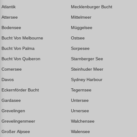
Atlantik
Mecklenburger Bucht
Attersee
Mittelmeer
Bodensee
Müggelsee
Bucht Von Melbourne
Ostsee
Bucht Von Palma
Sorpesee
Bucht Von Quiberon
Starnberger See
Comersee
Steinhuder Meer
Davos
Sydney Harbour
Eckernförder Bucht
Tegernsee
Gardasee
Untersee
Grevelingen
Urnersee
Grevelingenmeer
Walchensee
Großer Alpsee
Walensee