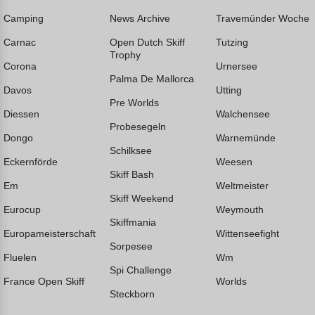
Camping
News Archive
Travemünder Woche
Carnac
Open Dutch Skiff
Tutzing
Trophy
Corona
Urnersee
Palma De Mallorca
Davos
Utting
Pre Worlds
Diessen
Walchensee
Probesegeln
Dongo
Warnemünde
Schilksee
Eckernförde
Weesen
Skiff Bash
Em
Weltmeister
Skiff Weekend
Eurocup
Weymouth
Skiffmania
Europameisterschaft
Wittenseefight
Sorpesee
Fluelen
Wm
Spi Challenge
France Open Skiff
Worlds
Steckborn