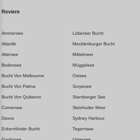
Reviere
Ammersee
Lübecker Bucht
Atlantik
Mecklenburger Bucht
Attersee
Mittelmeer
Bodensee
Müggelsee
Bucht Von Melbourne
Ostsee
Bucht Von Palma
Sorpesee
Bucht Von Quiberon
Starnberger See
Comersee
Steinhuder Meer
Davos
Sydney Harbour
Eckernförder Bucht
Tegernsee
Gardasee
Untersee