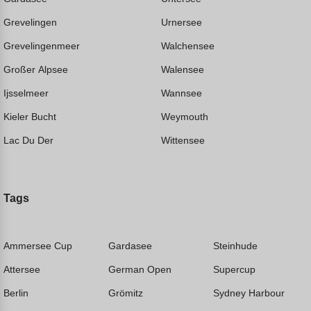
Grevelingen
Urnersee
Grevelingenmeer
Walchensee
Großer Alpsee
Walensee
Ijsselmeer
Wannsee
Kieler Bucht
Weymouth
Lac Du Der
Wittensee
Tags
Ammersee Cup
Gardasee
Steinhude
Attersee
German Open
Supercup
Berlin
Grömitz
Sydney Harbour