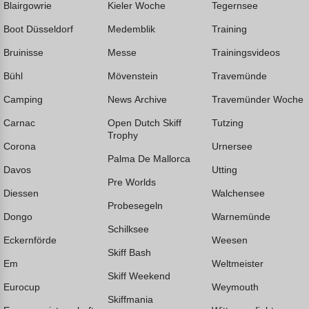
Blairgowrie
Kieler Woche
Tegernsee
Boot Düsseldorf
Medemblik
Training
Bruinisse
Messe
Trainingsvideos
Bühl
Mövenstein
Travemünde
Camping
News Archive
Travemünder Woche
Carnac
Open Dutch Skiff
Tutzing
Trophy
Corona
Urnersee
Palma De Mallorca
Davos
Utting
Pre Worlds
Diessen
Walchensee
Probesegeln
Dongo
Warnemünde
Schilksee
Eckernförde
Weesen
Skiff Bash
Em
Weltmeister
Skiff Weekend
Eurocup
Weymouth
Skiffmania