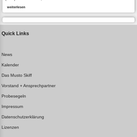
weiterlesen
Quick Links
News
Kalender
Das Musto Skiff
Vorstand + Ansprechpartner
Probesegeln
Impressum
Datenschutzerklärung
Lizenzen