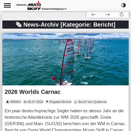
🌗
🗞 News-Archiv [Kategorie: Bericht]
2026 Worlds Carnac
👤 DMSKV
📅 26.07.2026
⚑ Regatta Bericht
🌫 Bucht Von Quiberon
Ein paar deutschsprachige Segler haben es dieses Jahr an die
bretonische Atlantikküste zur WM 2026 geschafft. Greta
(GER306) und Marc (SUI192) berichten von der WM in Carnac.
Bericht von Greta World Championships Musto Skiff in Carnac