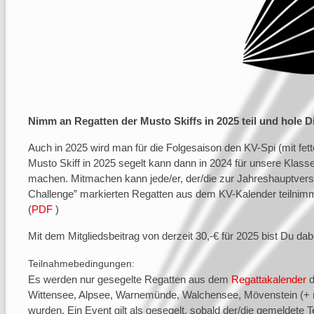
Nimm an Regatten der Musto Skiffs in 2025 teil und hole D
Auch in 2025 wird man für die Folgesaison den KV-Spi (mit fe
Musto Skiff in 2025 segelt kann dann in 2024 für unsere Kla
machen. Mitmachen kann jede/er, der/die zur Jahreshauptvers
Challenge” markierten Regatten aus dem KV-Kalender teilnimmt.
(
PDF
)
Mit dem Mitgliedsbeitrag von derzeit 30,-€ für 2025 bist Du dab
Teilnahmebedingungen:
Es werden nur gesegelte Regatten aus dem
Regattakalender
d
Wittensee, Alpsee, Warnemünde, Walchensee, Mövenstein (+ mö
wurden. Ein Event gilt als gesegelt, sobald der/die gemeldete T