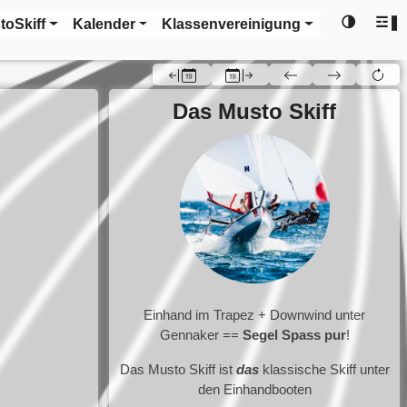
🌗
☲❚
toSkiff
Kalender
Klassenvereinigung
Das Musto Skiff
Einhand im Trapez + Downwind unter
Gennaker ==
Segel Spass pur
!
Das Musto Skiff ist
das
klassische Skiff unter
den Einhandbooten