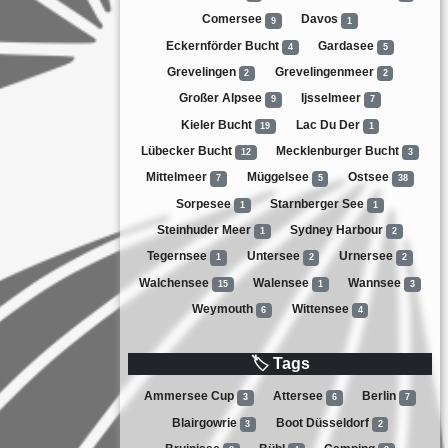
Comersee
Davos
9
1
Eckernförder Bucht
Gardasee
4
5
Grevelingen
Grevelingenmeer
2
2
Großer Alpsee
Ijsselmeer
9
7
Kieler Bucht
Lac Du Der
19
1
Lübecker Bucht
Mecklenburger Bucht
12
3
Mittelmeer
Müggelsee
Ostsee
7
5
38
Sorpesee
Starnberger See
1
1
Steinhuder Meer
Sydney Harbour
1
2
Tegernsee
Untersee
Urnersee
1
2
2
Walchensee
Walensee
Wannsee
15
1
3
Weymouth
Wittensee
6
4
🏷 Tags
Ammersee Cup
Attersee
Berlin
3
6
7
Blairgowrie
Boot Düsseldorf
3
2