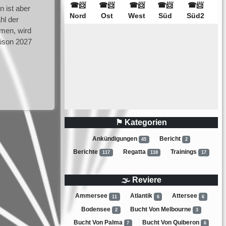
n ist aber
hl der
men, wird
aison 2027
⚑ Kategorien
Ankündigungen
Bericht
45
2
Berichte
Regatta
Trainings
117
118
17
🌫 Reviere
Ammersee
Atlantik
Attersee
11
6
6
Bodensee
Bucht Von Melbourne
2
3
Bucht Von Palma
Bucht Von Quiberon
7
6