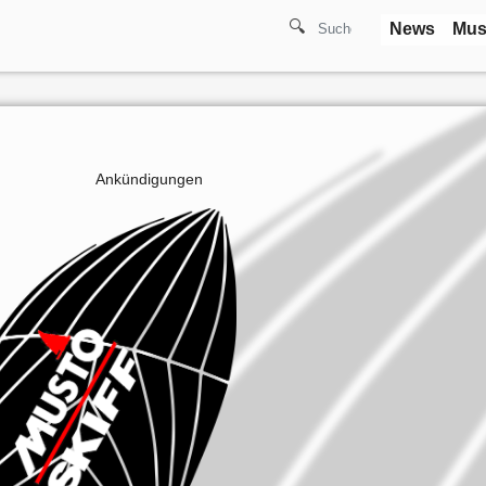
🔍
News
Mus
Ankündigungen