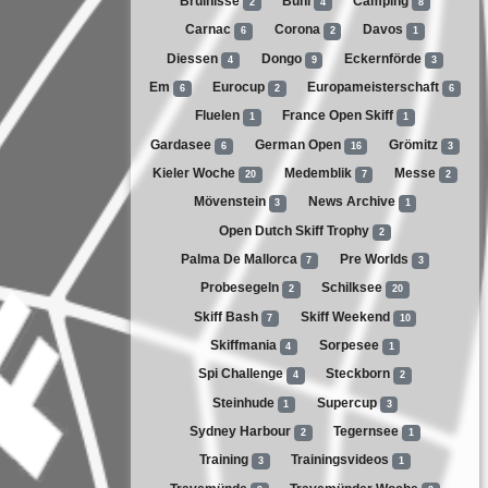
Bruinisse
Bühl
Camping
2
4
8
Carnac
Corona
Davos
6
2
1
Diessen
Dongo
Eckernförde
4
9
3
Em
Eurocup
Europameisterschaft
6
2
6
Fluelen
France Open Skiff
1
1
Gardasee
German Open
Grömitz
6
16
3
Kieler Woche
Medemblik
Messe
20
7
2
Mövenstein
News Archive
3
1
Open Dutch Skiff Trophy
2
Palma De Mallorca
Pre Worlds
7
3
Probesegeln
Schilksee
2
20
Skiff Bash
Skiff Weekend
7
10
Skiffmania
Sorpesee
4
1
Spi Challenge
Steckborn
4
2
Steinhude
Supercup
1
3
Sydney Harbour
Tegernsee
2
1
Training
Trainingsvideos
3
1