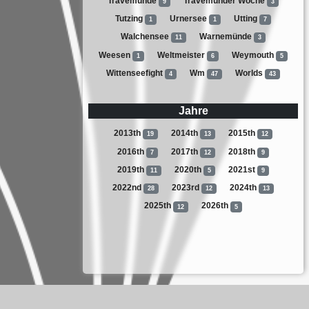
Travemünde
Travemünder Woche
9
3
Tutzing
Urnersee
Utting
1
1
7
Walchensee
Warnemünde
11
3
Weesen
Weltmeister
Weymouth
1
6
5
Wittenseefight
Wm
Worlds
4
47
43
Jahre
2013th
2014th
2015th
19
13
12
2016th
2017th
2018th
7
12
9
2019th
2020th
2021st
11
5
9
2022nd
2023rd
2024th
28
12
13
2025th
2026th
12
5