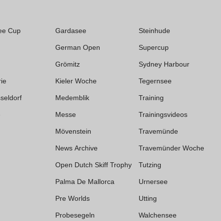
ee Cup
Gardasee
Steinhude
German Open
Supercup
Grömitz
Sydney Harbour
rie
Kieler Woche
Tegernsee
seldorf
Medemblik
Training
e
Messe
Trainingsvideos
Mövenstein
Travemünde
News Archive
Travemünder Woche
Open Dutch Skiff Trophy
Tutzing
Palma De Mallorca
Urnersee
Pre Worlds
Utting
Probesegeln
Walchensee