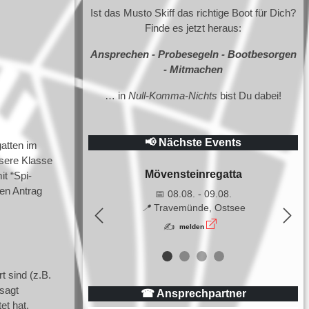
Ist das Musto Skiff das richtige Boot für Dich?
Finde es jetzt heraus:
Ansprechen - Probesegeln - Bootbesorgen
- Mitmachen
… in
Null-Komma-Nichts
bist Du dabei!
📢 Nächste Events
gatten im
nsere Klasse
Mövensteinregatta
t “Spi-
den Antrag
📅 08.08. - 09.08.
📍
Travemünde, Ostsee
Previous
Nex
✍
melden
 sind (z.B.
sagt
☎ Ansprechpartner
et hat.