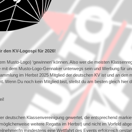
ir den KV-Logospi für 2026!
ttem Musto-Logo) ‘gewinnen’ können. Also wer die meisten Klassenre
sse mit dem Musto-Logo-Gennaker unterwegs sein und Werbung für u
ammlung im Herbst 2025 Mitglied der deutschen KV ist und an den mi
 Wenn Du noch kein Mitglied bist, stellst du am besten gleich hier 
ei!
er deutschen Klassenvereinigung gewertet, die entsprechend markiert
glicherweise weitere Regatta im Herbst) und nicht im Vorfeld abge
eilnehmer/In mindestens eine Wettfahrt des Events erfolgreich gestart