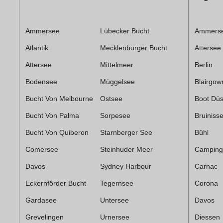
Ammersee
Lübecker Bucht
Ammers
Atlantik
Mecklenburger Bucht
Attersee
Attersee
Mittelmeer
Berlin
Bodensee
Müggelsee
Blairgow
Bucht Von Melbourne
Ostsee
Boot Düs
Bucht Von Palma
Sorpesee
Bruiniss
Bucht Von Quiberon
Starnberger See
Bühl
Comersee
Steinhuder Meer
Camping
Davos
Sydney Harbour
Carnac
Eckernförder Bucht
Tegernsee
Corona
Gardasee
Untersee
Davos
Grevelingen
Urnersee
Diessen